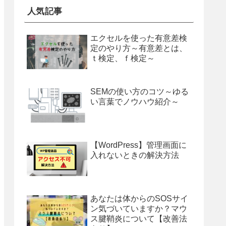
人気記事
エクセルを使った有意差検
定のやり方～有意差とは、
ｔ検定、ｆ検定～
SEMの使い方のコツ～ゆる
い言葉でノウハウ紹介～
【WordPress】管理画面に
入れないときの解決方法
あなたは体からのSOSサイ
ン気づいていますか？マウ
ス腱鞘炎について【改善法