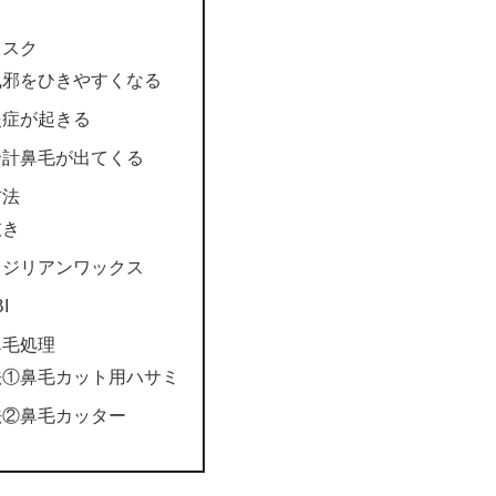
リスク
風邪をひきやすくなる
炎症が起きる
余計鼻毛が出てくる
方法
抜き
ラジリアンワックス
I
鼻毛処理
法①鼻毛カット用ハサミ
法②鼻毛カッター