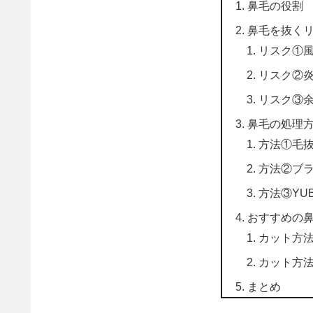
鼻毛の役割
鼻毛を抜く
リスク①
リスク②
リスク③
鼻毛の処理
方法①毛
方法②ブ
方法③YUB
おすすめの
カット方
カット方
まとめ