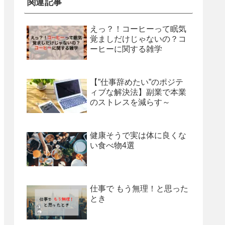
関連記事
えっ？！コーヒーって眠気
覚ましだけじゃないの？コ
ーヒーに関する雑学
【”仕事辞めたい”のポジテ
ィブな解決法】副業で本業
のストレスを減らす～
健康そうで実は体に良くな
い食べ物4選
仕事で もう無理！と思った
とき