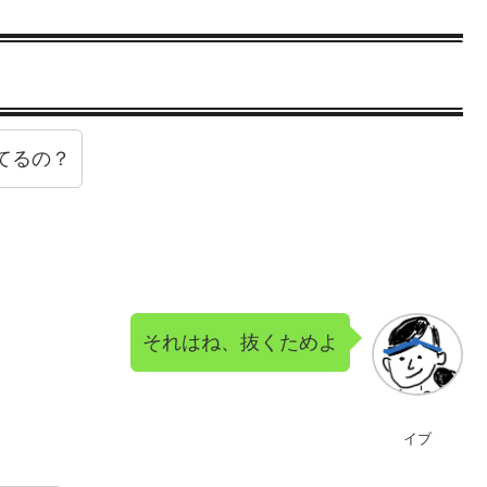
てるの？
それはね、抜くためよ
イブ