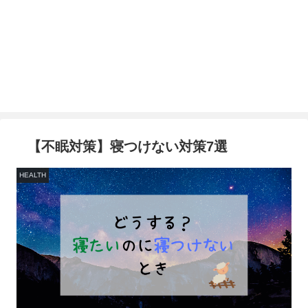
【不眠対策】寝つけない対策7選
HEALTH