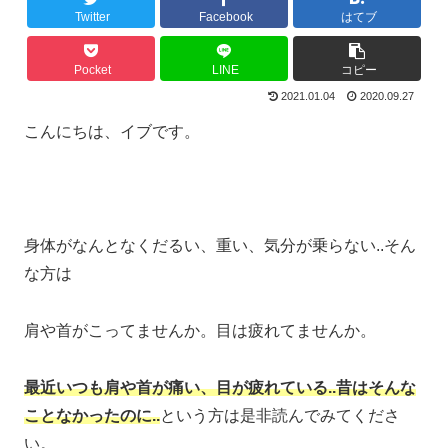
Twitter
Facebook
はてブ
Pocket
LINE
コピー
2021.01.04
2020.09.27
こんにちは、イブです。
身体がなんとなくだるい、重い、気分が乗らない..そん
な方は
肩や首がこってませんか。目は疲れてませんか。
最近いつも肩や首が痛い、目が疲れている..昔はそんな
ことなかったのに..
という方は是非読んでみてくださ
い。